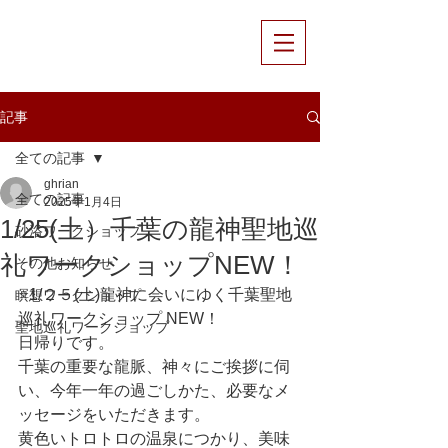
記事
全ての記事
ghrian
全ての記事
2025年1月4日
1/25(土）千葉の龍神聖地巡
砂浴ワークショップ
礼ワークショップNEW！
その他お知らせ
⭐️1/２５(土)龍神に会いにゆく千葉聖地
瞑想ワークショップ
巡礼ワークショップ NEW！
聖地巡礼ワークショップ
日帰りです。
千葉の重要な龍脈、神々にご挨拶に伺
い、今年一年の過ごしかた、必要なメ
ッセージをいただきます。
黄色いトロトロの温泉につかり、美味