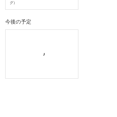
グ）
今後の予定
連絡先
09017070278
limcahamo6@gmail.com