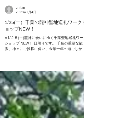
ghrian
2025年1月4日
1/25(土）千葉の龍神聖地巡礼ワークシ
ョップNEW！
⭐️1/２５(土)龍神に会いにゆく千葉聖地巡礼ワーク
ショップ NEW！ 日帰りです。 千葉の重要な龍
脈、神々にご挨拶に伺い、今年一年の過ごしか
た、必要なメッセージをいただきます。 黄色いト
ロトロの温泉につかり、美味しいご飯も！